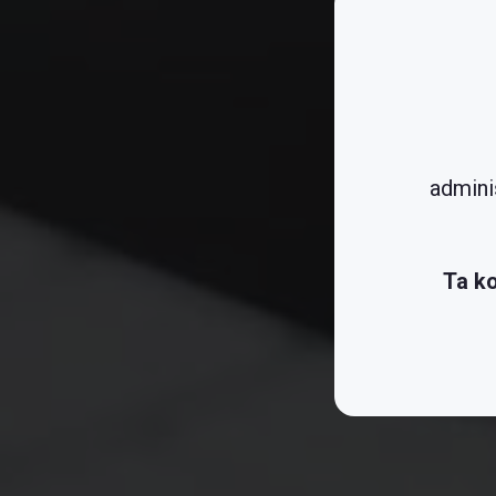
admini
Ta ko