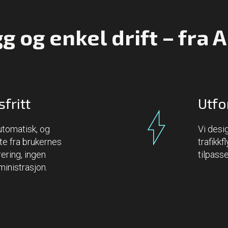
g og enkel drift – fra A 
fritt
Utfo
utomatisk, og
Vi desi
te fra brukernes
trafikkf
rering, ingen
tilpass
ministrasjon.