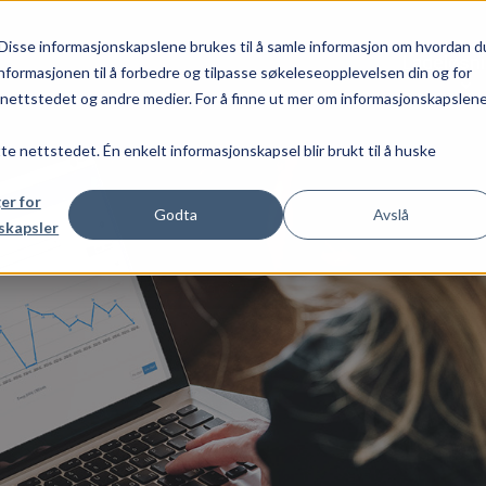
Disse informasjonskapslene brukes til å samle informasjon om hvordan d
Ladeløsn
nformasjonen til å forbedre og tilpasse søkeleseopplevelsen din og for
ettstedet og andre medier. For å finne ut mer om informasjonskapslen
tte nettstedet. Én enkelt informasjonskapsel blir brukt til å huske
ger for
Godta
Avslå
skapsler