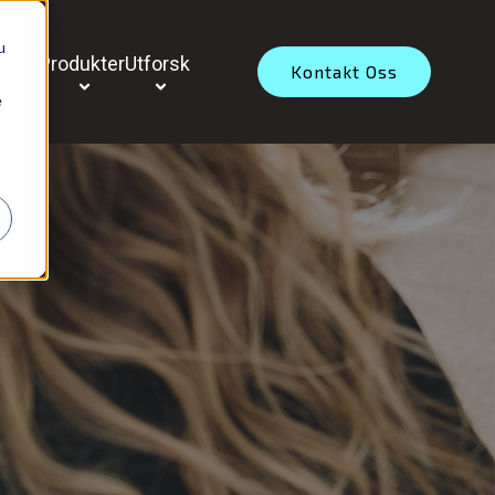
u
inger
Produkter
Utforsk
Kontakt Oss
e