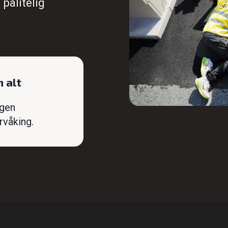
 pålitelig
 alt
ngen
rvåking.