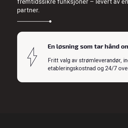
fremtidssikre funksjoner – levert av én
partner.
En løsning som tar hånd om
Fritt valg av strømleverandør, i
etableringskostnad og 24/7 ove