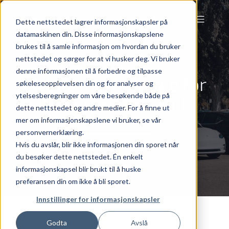
Dette nettstedet lagrer informasjonskapsler på
datamaskinen din. Disse informasjonskapslene
brukes til å samle informasjon om hvordan du bruker
nettstedet og sørger for at vi husker deg. Vi bruker
denne informasjonen til å forbedre og tilpasse
La bedriften betale for
søkeleseopplevelsen din og for analyser og
ytelsesberegninger om våre besøkende både på
lading av firmabil
dette nettstedet og andre medier. For å finne ut
mer om informasjonskapslene vi bruker, se vår
personvernerklæring.
Hvis du avslår, blir ikke informasjonen din sporet når
du besøker dette nettstedet. Én enkelt
informasjonskapsel blir brukt til å huske
preferansen din om ikke å bli sporet.
Innstillinger for informasjonskapsler
Godta
Avslå