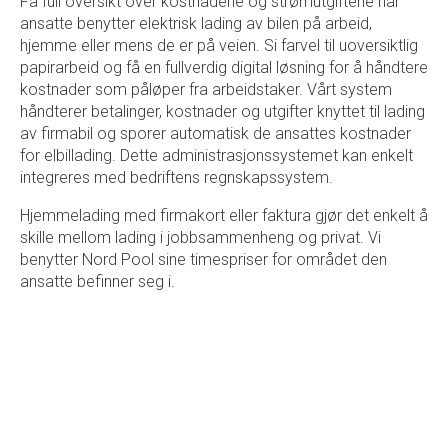
Få full oversikt over kostnadene og strømutgiftene når
ansatte benytter elektrisk lading av bilen på arbeid,
hjemme eller mens de er på veien. Si farvel til uoversiktlig
papirarbeid og få en fullverdig digital løsning for å håndtere
kostnader som påløper fra arbeidstaker. Vårt system
håndterer betalinger, kostnader og utgifter knyttet til lading
av firmabil og sporer automatisk de ansattes kostnader
for elbillading. Dette administrasjonssystemet kan enkelt
integreres med bedriftens regnskapssystem.
Hjemmelading med firmakort eller faktura gjør det enkelt å
skille mellom lading i jobbsammenheng og privat. Vi
benytter Nord Pool sine timespriser for området den
ansatte befinner seg i.