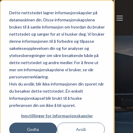
Dette nettstedet lagrer informasjonskapsler på
datamaskinen din. Disse informasjonskapslene
brukes til å samle informasjon om hvordan du bruker
nettstedet og sørger for at vi husker deg. Vi bruker
denne informasjonen til å forbedre og tilpasse
søkeleseopplevelsen din og for analyser og
ytelsesberegninger om våre besøkende både på
dette nettstedet og andre medier. For å finne ut
mer om informasjonskapslene vi bruker, se vår
personvernerklæring.
Hvis du avslår, blir ikke informasjonen din sporet når
du besøker dette nettstedet. Én enkelt
informasjonskapsel blir brukt til å huske
preferansen din om ikke å bli sporet.
Innstillinger for informasjonskapsler
Fremtidens lading
for tungtransport
Godta
Avslå