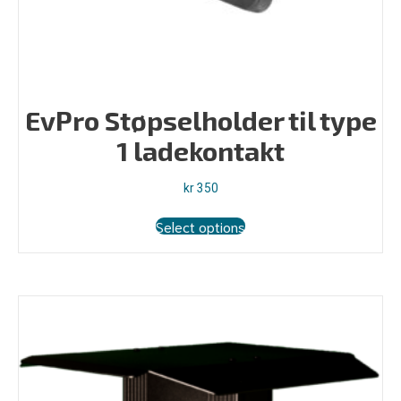
EvPro Støpselholder til type
1 ladekontakt
kr
350
Select options