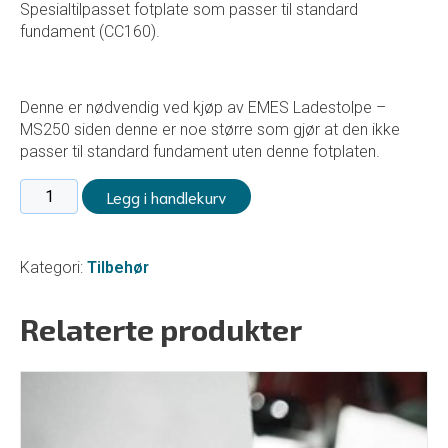
Spesialtilpasset fotplate som passer til standard
fundament (CC160).
Denne er nødvendig ved kjøp av EMES Ladestolpe –
MS250 siden denne er noe større som gjør at den ikke
passer til standard fundament uten denne fotplaten.
Fotplate
Legg i handlekurv
til
fundament
antall
Kategori:
Tilbehør
Relaterte produkter