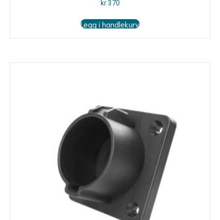
kr
370
Legg i handlekurv