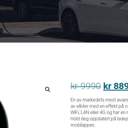
Opprin
kr
9990
kr
88
pris
En av markedets mest avanse
av elbiler med en effekt på o
var:
WiFi, LAN eller 4G og har en r
Hold deg oppdatert på ladep
kr 999
mobilappen.