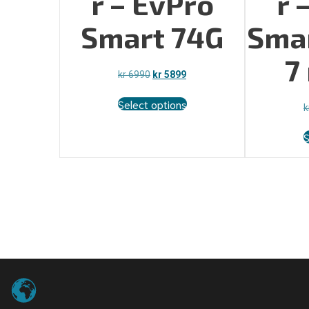
r – EvPro
r 
Smart 74G
Smar
7
Opprinnelig
Nåværende
kr
6990
kr
5899
pris
pris
var:
er:
Select options
k
kr 6990.
kr 5899.
S