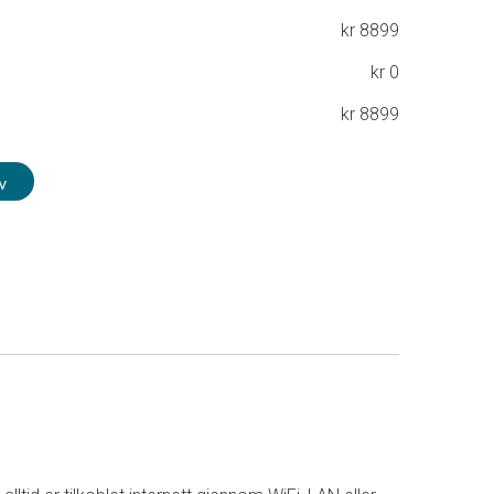
kr
8899
kr
0
kr
8899
v