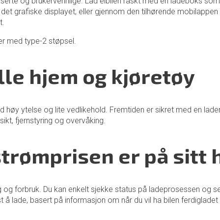
e og brukervennlige. Lad elbilen raskt med en ladeboks som allt
t grafiske displayet, eller gjennom den tilhørende mobilappen 
t.
r med type-2 støpsel.
lle hjem og kjøretøy
øy ytelse og lite vedlikehold. Fremtiden er sikret med en lader 
ikt, fjernstyring og overvåking.
strømprisen er på sitt
ding og forbruk. Du kan enkelt sjekke status på ladeprosessen og 
t å lade, basert på informasjon om når du vil ha bilen ferdiglade