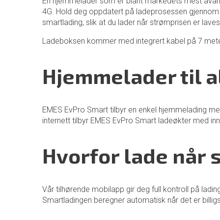
En hjemmelader som er blant markedets mest avansert
4G. Hold deg oppdatert på ladeprosessen gjennom de
smartlading, slik at du lader når strømprisen er laves
Ladeboksen kommer med integrert kabel på 7 mete
Hjemmelader til a
EMES EvPro Smart tilbyr en enkel hjemmelading med h
internett tilbyr EMES EvPro Smart ladeøkter med inns
Hvorfor lade når 
Vår tilhørende mobilapp gir deg full kontroll på la
Smartladingen beregner automatisk når det er billigs