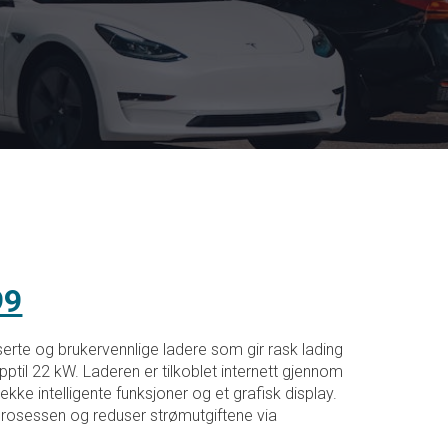
nelig
Nåværende
99
pris
rte og brukervennlige ladere som gir rask lading
pptil 22 kW. Laderen er tilkoblet internett gjennom
er:
ekke intelligente funksjoner og et grafisk display.
rosessen og reduser strømutgiftene via
0.
kr 8899.