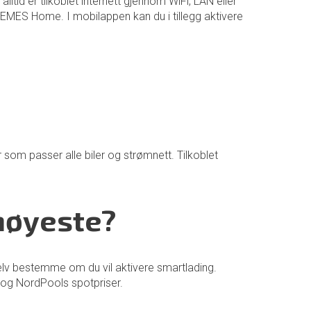
id er tilkoblet internett gjennom WiFi, LAN eller
EMES Home. I mobilappen kan du i tillegg aktivere
som passer alle biler og strømnett. Tilkoblet
 høyeste?
selv bestemme om du vil aktivere smartlading.
t og NordPools spotpriser.