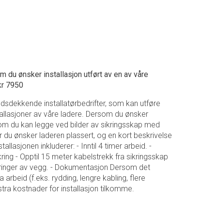
 du ønsker installasjon utført av en av våre
kr 7950
dsdekkende installatørbedrifter, som kan utføre
allasjoner av våre ladere. Dersom du ønsker
på om du kan legge ved bilder av sikringsskap med
r du ønsker laderen plassert, og en kort beskrivelse
allasjonen inkluderer: - Inntil 4 timer arbeid. -
kring - Opptil 15 meter kabelstrekk fra sikringsskap
boringer av vegg. - Dokumentasjon Dersom det
rbeid (f.eks. rydding, lengre kabling, flere
stra kostnader for installasjon tilkomme.