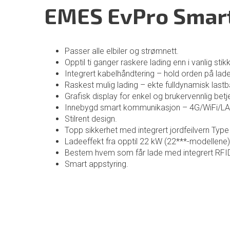
EMES EvPro Smar
Passer alle elbiler og strømnett.
Opptil ti ganger raskere lading enn i vanlig s
Integrert kabelhåndtering – hold orden på lad
Raskest mulig lading – ekte fulldynamisk lastb
Grafisk display for enkel og brukervennlig betj
Innebygd smart kommunikasjon – 4G/WiFi/LA
Stilrent design.
Topp sikkerhet med integrert jordfeilvern Typ
Ladeeffekt fra opptil 22 kW (22***-modellene),
Bestem hvem som får lade med integrert RFID
Smart appstyring.