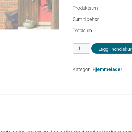
Produktsum
Sum tilbehør
Totalsum
Hjemmelader
Legg i handlekur
–
EvPro
Smart
Kategori:
Hjemmelader
22C4G
–
7
meter
antall