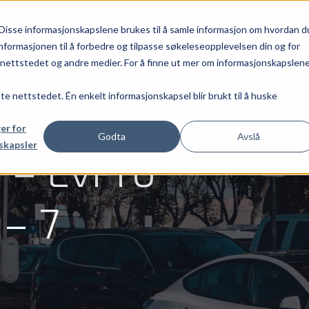
Disse informasjonskapslene brukes til å samle informasjon om hvordan d
nformasjonen til å forbedre og tilpasse søkeleseopplevelsen din og for
ettstedet og andre medier. For å finne ut mer om informasjonskapslen
tte nettstedet. Én enkelt informasjonskapsel blir brukt til å huske
ger for
Godta
Avslå
skapsler
 – EvPro
– 7