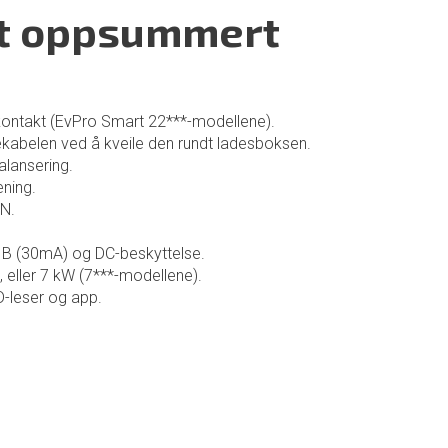
t oppsummert
tikkontakt (EvPro Smart 22***-modellene).
ekabelen ved å kveile den rundt ladesboksen.
alansering.
ening.
N.
e B (30mA) og DC-beskyttelse.
 eller 7 kW (7***-modellene).
-leser og app.