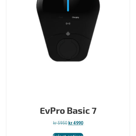
EvPro Basic 7
Opprinnelig
Nåværende
kr
5950
kr
4990
pris
pris
var:
er:
Select options