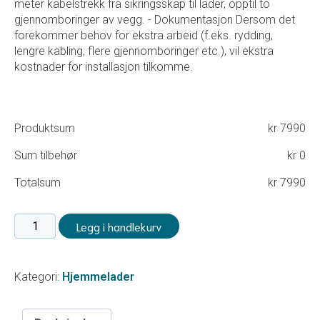
meter kabelstrekk fra sikringsskap til lader, opptil to
gjennomboringer av vegg. - Dokumentasjon Dersom det
forekommer behov for ekstra arbeid (f.eks. rydding,
lengre kabling, flere gjennomboringer etc.), vil ekstra
kostnader for installasjon tilkomme.
Produktsum
kr
7990
Sum tilbehør
kr
0
Totalsum
kr
7990
Hjemmelader
Legg i handlekurv
–
EMES
Nano
Kategori:
Hjemmelader
22
kW
antall