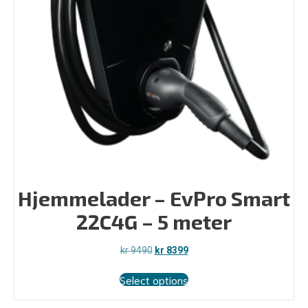
Hjemmelader – EvPro Smart
22C4G – 5 meter
Opprinnelig
Nåværende
kr
9490
kr
8399
pris
pris
var:
er:
Select options
kr 9490.
kr 8399.