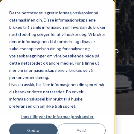
Dette nettstedet lagrer informasjonskapsler på
datamaskinen din. Disse informasjonskapslene
brukes til å samle informasjon om hvordan du bruker
nettstedet og sørger for at vi husker deg. Vi bruker
denne informasjonen til å forbedre og tilpasse
Hjemmelader – EMES
søkeleseopplevelsen din og for analyser og
ytelsesberegninger om våre besøkende både på
Nano 22 kW
dette nettstedet og andre medier. For å finne ut
mer om informasjonskapslene vi bruker, se vår
personvernerklæring.
Hvis du avslår, blir ikke informasjonen din sporet når
du besøker dette nettstedet. Én enkelt
informasjonskapsel blir brukt til å huske
preferansen din om ikke å bli sporet.
Innstillinger for informasjonskapsler
Godta
Avslå