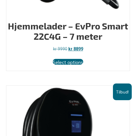
Hjemmelader – EvPro Smart
22C4G – 7 meter
Opprinnelig
Nåværende
kr
9990
kr
8899
pris
pris
var:
er:
Select options
kr 9990.
kr 8899.
Tilbud!